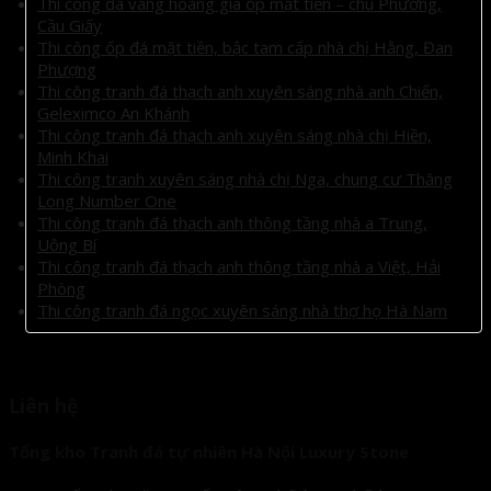
Thi công đá vàng hoàng gia ốp mặt tiền – chú Phương,
Cầu Giấy
Thi công ốp đá mặt tiền, bậc tam cấp nhà chị Hằng, Đan
Phượng
Thi công tranh đá thạch anh xuyên sáng nhà anh Chiến,
Geleximco An Khánh
Thi công tranh đá thạch anh xuyên sáng nhà chị Hiền,
Minh Khai
Thi công tranh xuyên sáng nhà chị Nga, chung cư Thăng
Long Number One
Thi công tranh đá thạch anh thông tầng nhà a Trung,
Uông Bí
Thi công tranh đá thạch anh thông tầng nhà a Việt, Hải
Phòng
Thi công tranh đá ngọc xuyên sáng nhà thợ họ Hà Nam
Liên hệ
Tổng kho Tranh đá tự nhiên Hà Nội Luxury Stone