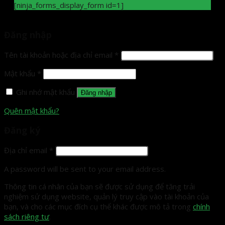
[ninja_forms_display_form id=1]
Đăng nhập
Tên tài khoản hoặc địa chỉ email
*
Mật khẩu
*
Ghi nhớ mật khẩu
Đăng nhập
Quên mật khẩu?
Đăng ký
Địa chỉ email
*
A password will be sent to your email address.
Thông tin cá nhân của bạn sẽ được sử dụng để tăng trải
nghiệm sử dụng website, quản lý truy cập vào tài khoản của
bạn, và cho các mục đích cụ thể khác được mô tả trong
chính
sách riêng tư
.