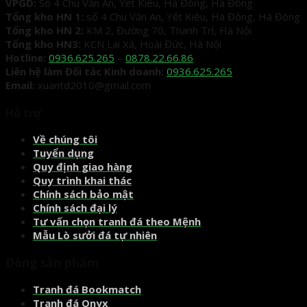
VPGD:
Số 4 Chu Văn An, Yết Kiêu, Hà Đông, Hà Đông
Tổng kho HN 1:
số 4 Chu Văn An, Yết Kiêu, Hà Đông, Hà Đông
Tổng kho HN 2:
KM 2, Đường 70, Thanh Trì, Hà Nội
Tổng kho HN3:
KCN Lai Xá, Hoài Đức, Hà Nội
Hotline:
0936.625.265
–
0878.22.66.86
Liên hệ làm Đối tác Kinh doanh:
0936.625.265
Email:
xuantd2010@gmail.com
Hỗ trợ
Về chúng tôi
Tuyển dụng
Quy định giao hàng
Quy trình khai thác
Chính sách bảo mật
Chính sách đại lý
Tư vấn chọn tranh đá theo Mệnh
Mẫu Lò sưởi đá tự nhiên
Dòng sản phẩm
Tranh đá Bookmatch
Tranh đá Onyx