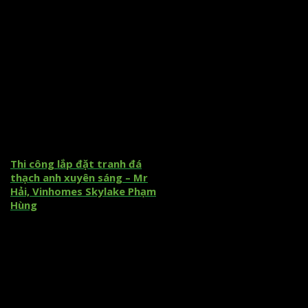
Thi công lắp đặt tranh đá
thạch anh xuyên sáng – Mr
Hải, Vinhomes Skylake Phạm
Hùng