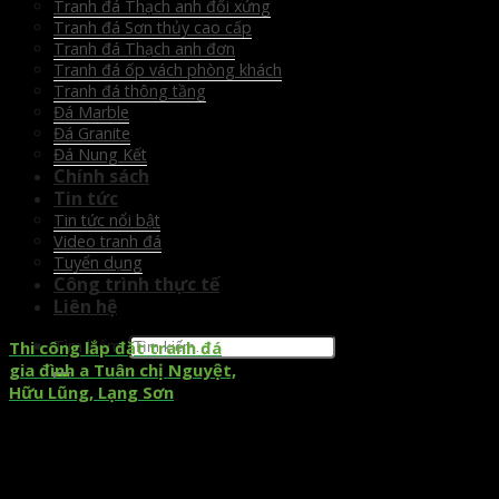
Tranh đá Thạch anh đối xứng
Tranh đá Sơn thủy cao cấp
Tranh đá Thạch anh đơn
Tranh đá ốp vách phòng khách
Tranh đá thông tầng
Đá Marble
Đá Granite
Đá Nung Kết
Chính sách
Tin tức
Tin tức nổi bật
Video tranh đá
Tuyển dụng
Công trình thực tế
Liên hệ
Tìm kiếm:
Thi công lắp đặt tranh đá
gia đình a Tuân chị Nguyệt,
Hữu Lũng, Lạng Sơn