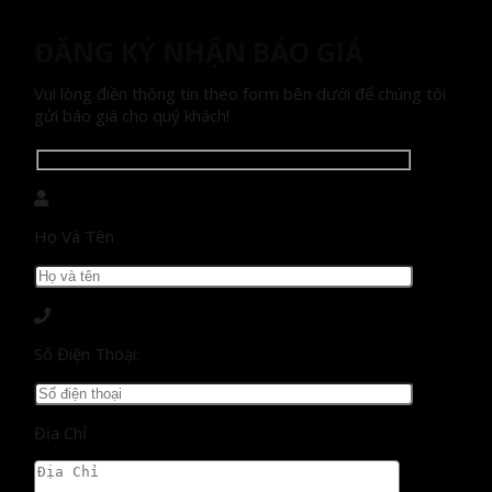
ĐĂNG KÝ NHẬN BÁO GIÁ
Vui lòng điền thông tin theo form bên dưới để chúng tôi
gửi báo giá cho quý khách!
Họ Và Tên
Số Điện Thoại:
Địa Chỉ