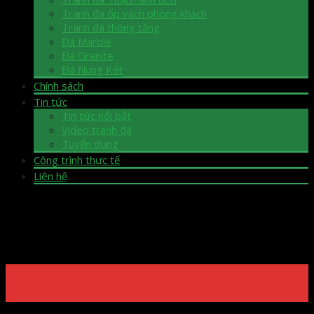
Tranh đá ốp vách phòng khách
Tranh đá thông tầng
Đá Marble
Đá Granite
Đá Nung Kết
Chính sách
Tin tức
Tin tức nổi bật
Video tranh đá
Tuyển dụng
Công trình thực tế
Liên hệ